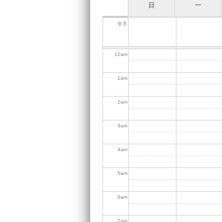
日
一
全天
12
am
1
am
2
am
3
am
4
am
5
am
6
am
7
am