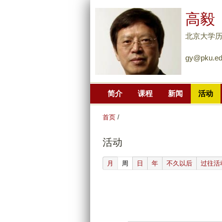
高毅
北京大学
gy@pku.ed
简介
课程
新闻
活动
首页
/
活动
(active tab)
月
周
日
年
不久以后
过往活