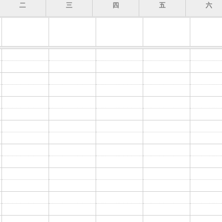
二
三
四
五
六