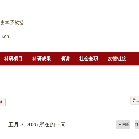
跳
转
到
历史学系教授
页
u.cn
面
的
主
科研项目
科研成果
演讲
社会兼职
友情链接
要
内
容
部
分
导
动
五月 3, 2026 所在的一周
« 向前
向