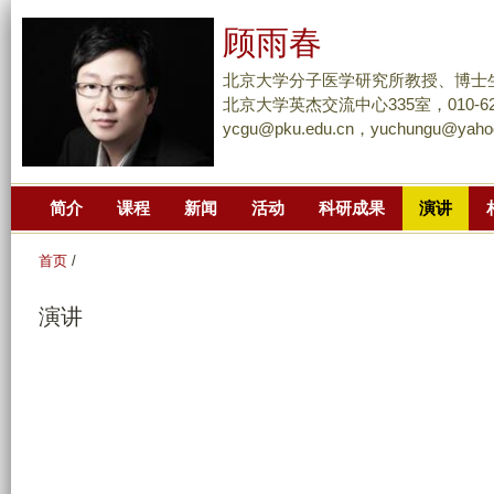
跳
顾雨春
转
到
北京大学分子医学研究所教授、博士
页
北京大学英杰交流中心335室，010-627
ycgu@pku.edu.cn，yuchungu@yaho
面
的
主
简介
课程
新闻
活动
科研成果
演讲
要
内
首页
/
容
部
演讲
分