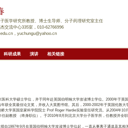
跳
春
转
到
分子医学研究所教授、博士生导师、分子药理研究室主任
页
交流中心335室，010-62766996
.edu.cn，yuchungu@yahoo.cn
面
的
主
科研成果
演讲
相关链接
要
内
容
部
分
南京医科大学硕士学位，并于同年赴英国伯明翰大学攻读博士学位。2000年于
年获全英最佳论文奖，并收入大英图书馆。其后，2000-2002年于英国伦敦大学帝
桥大学英国皇家科学院院士 Prof Roger Hardie实验室任研究员。从200
6年任副教授 （终身职位）。于2010年8月到北京大学分子医学所，任教授并
自1997年9月在英国伯明翰大学攻读博士学位起，一直从事离子通道及其相