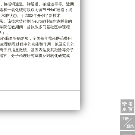
，包括钙通道、钾通道、钠通道等等。近期
和一氧化碳可以双向调节ENaC通道；揭
水肿状态。于2002年开创了新技术
录。该技术曾得到‘Neuron'科技综述栏目的
学院任教期间，曾执教多门基础医学课程
人）。
和心脑血管病两项，全国每年需耗医药费用
统生理病理过程中的功能和作用，以及它们的
离子扫描显微镜、基因表达及其敲除等分子
器官。分子药理研究室将及时转化研究成