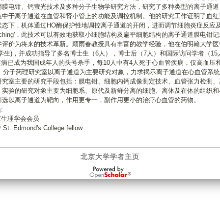
用膜电钳、钙萤光技术及多种分子生物学研究方法，研究了多种类型的离子通道
集中于离子通道在血管和肾小管上的功能及调控机制。他的研究工作证明了血红素
状态下，机体通过HO酶保护性地调控离子通道的开闭，进而调节细胞炎症反应及
 patching'，此技术可以有效地获取小细胞结构及扁平细胞结构的离子通道膜电钳记
并评价为将来的技术革新。顾雨春教授具有丰富的教学经验，他在伯明翰大学医
学生)，并成功指导了多名博士生（6人），博士后（7人）和国际访问学者（15
已成为我国成年人的头号杀手，每10人中有4人死于心血管疾病，仅高血压
亿元。分子药理研究室以离子通道为主要研究对象，力求揭示离子通道在心血管系
研究室主要的研究手段包括：膜电钳、细胞内钙成像测定技术、血管张力检测、
。实验的研究对象主要为细胞系、原代及新鲜分离的细胞、离体及在体的组织和
筛选以离子通道为靶向，作用更专一，副作用更小的治疗心血管的药物。
:
生理学会会员
Edmond's College fellow
北京大学学者主页
OpenScholar