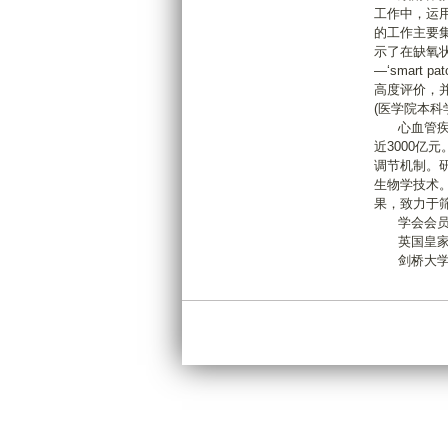
工作中，运
的工作主要
示了在缺氧
—‘smart
高度评价，
(医学院本科
心血管疾病
近3000
调节机制。
生物学技术
果，致力于
学会会员
英国皇家
剑桥大学 St. 