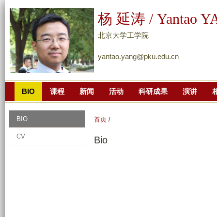
跳
杨 延涛 / Yantao 
转
到
北京大学工学院
页
yantao.yang@pku.edu.cn
面
的
主
BIO
课程
新闻
活动
科研成果
演讲
要
内
容
BIO
首页
/
部
CV
Bio
分