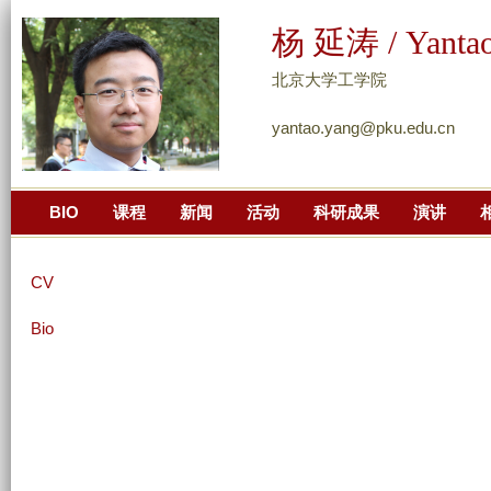
跳
杨 延涛 / Yanta
转
到
北京大学工学院
页
yantao.yang@pku.edu.cn
面
的
主
BIO
课程
新闻
活动
科研成果
演讲
要
内
容
CV
部
分
Bio