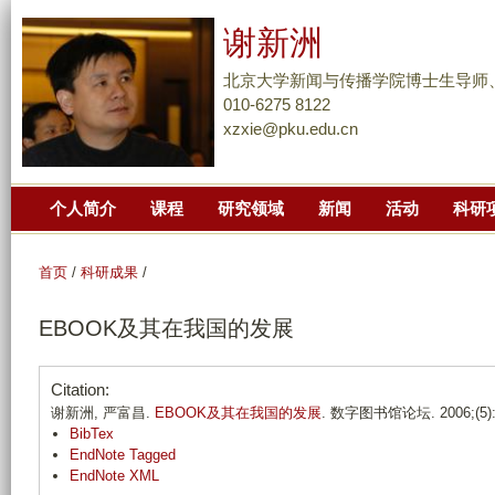
跳
谢新洲
转
到
北京大学新闻与传播学院博士生导师
页
010-6275 8122
xzxie@pku.edu.cn
面
的
主
个人简介
课程
研究领域
新闻
活动
科研
要
内
容
首页
/
科研成果
/
部
EBOOK及其在我国的发展
分
Citation:
谢新洲, 严富昌.
EBOOK及其在我国的发展
. 数字图书馆论坛. 2006;(5):
BibTex
EndNote Tagged
EndNote XML