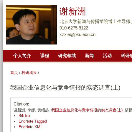
跳
谢新洲
转
到
北京大学新闻与传播学院博士生导师
页
010-6275 8122
xzxie@pku.edu.cn
面
的
主
个人简介
课程
研究领域
新闻
活动
科研
要
内
容
首页
/
科研成果
/
部
我国企业信息化与竞争情报的实态调查(上)
分
Citation:
谢新洲, 李娜, 黄绍起.
我国企业信息化与竞争情报的实态调查(上)
. 情报
BibTex
EndNote Tagged
EndNote XML