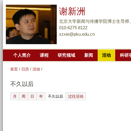
跳
谢新洲
转
到
北京大学新闻与传播学院博士生导师
页
010-6275 8122
xzxie@pku.edu.cn
面
的
主
个人简介
课程
研究领域
新闻
活动
科研
要
内
首页
/
日历
/
活动
/
容
部
不久以后
分
(active tab)
月
周
日
年
不久以后
过往活动