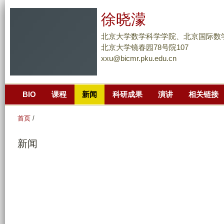
跳
徐晓濛
转
到
北京大学数学科学学院、北京国际数
页
北京大学镜春园78号院107
xxu@bicmr.pku.edu.cn
面
的
主
BIO
课程
新闻
科研成果
演讲
相关链接
要
内
首页
/
容
部
新闻
分