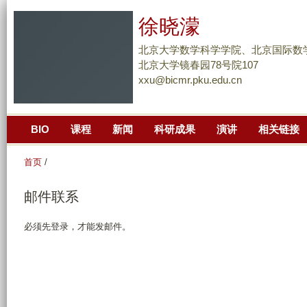
跳
徐晓濛
转
到
北京大学数学科学学院、北京国际数
页
北京大学镜春园78号院107
xxu@bicmr.pku.edu.cn
面
的
主
BIO
课程
新闻
科研成果
演讲
相关链接
要
内
首页
/
容
部
邮件联系
分
必须先登录，才能发邮件。