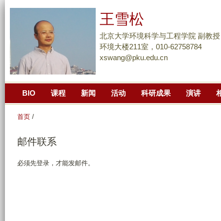
跳
王雪松
转
到
北京大学环境科学与工程学院 副教授
页
环境大楼211室，010-62758784
xswang@pku.edu.cn
面
的
主
BIO
课程
新闻
活动
科研成果
演讲
要
内
首页
/
容
部
邮件联系
分
必须先登录，才能发邮件。