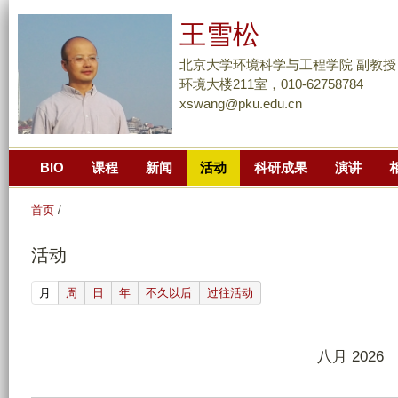
跳
王雪松
转
到
北京大学环境科学与工程学院 副教授
页
环境大楼211室，010-62758784
xswang@pku.edu.cn
面
的
主
BIO
课程
新闻
活动
科研成果
演讲
要
内
首页
/
容
部
活动
分
(active tab)
月
周
日
年
不久以后
过往活动
八月 2026