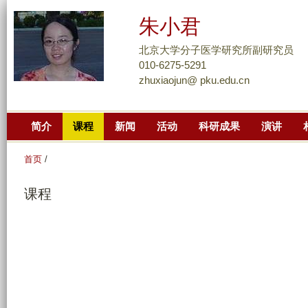
跳
朱小君
转
到
北京大学分子医学研究所副研究员
页
010-6275-5291
zhuxiaojun@ pku.edu.cn
面
的
主
简介
课程
新闻
活动
科研成果
演讲
要
内
首页
/
容
部
课程
分