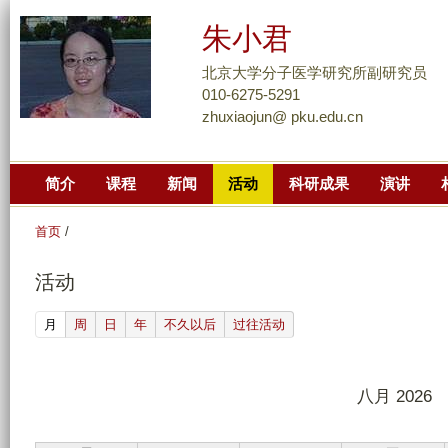
跳
朱小君
转
到
北京大学分子医学研究所副研究员
页
010-6275-5291
zhuxiaojun@ pku.edu.cn
面
的
主
简介
课程
新闻
活动
科研成果
演讲
要
内
首页
/
容
部
活动
分
(active tab)
月
周
日
年
不久以后
过往活动
八月 2026