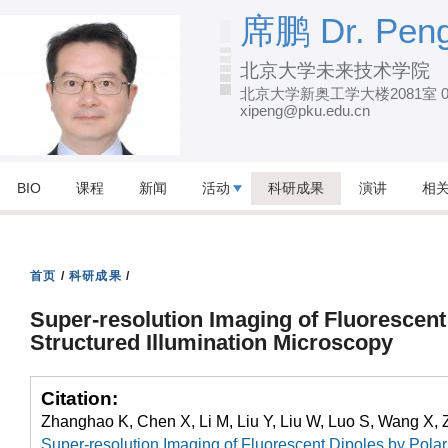
跳
席鹏 Dr. Peng
转
北京大学未来技术学院
到
北京大学新奥工学大楼2081室 010
页
xipeng@pku.edu.cn
面
的
主
BIO
课程
新闻
活动
科研成果
演讲
相
要
内
容
首页
/
科研成果
/
部
Super-resolution Imaging of Fluorescent
分
Structured Illumination Microscopy
Citation:
Zhanghao K, Chen X, Li M, Liu Y, Liu W, Luo S, Wang X, Z
Super-resolution Imaging of Fluorescent Dipoles by Polari