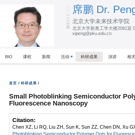
跳
席鹏 Dr. Peng
转
北京大学未来技术学院
到
北京大学新奥工学大楼2081室 010
页
xipeng@pku.edu.cn
面
的
主
BIO
课程
新闻
活动
科研成果
演讲
相
要
内
容
首页
/
科研成果
/
部
Small Photoblinking Semiconductor Pol
分
Fluorescence Nanoscopy
Citation:
Chen XZ, Li RQ, Liu ZH, Sun K, Sun ZZ, Chen DN, Xu GX
Photoblinking Semiconductor Polymer Dots for Fluores