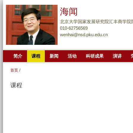
跳
海闻
转
到
北京大学国家发展研究院汇丰商学院
页
010-62756569
wenhai@nsd.pku.edu.cn
面
的
主
简介
课程
新闻
活动
科研成果
演讲
要
内
首页
/
容
部
课程
分