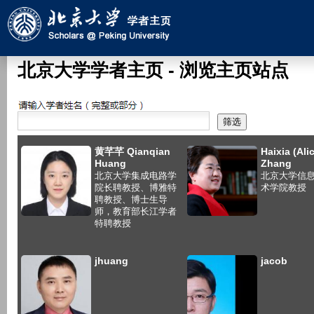
跳
转
到
页
北京大学学者主页 - 浏览主页站点
面
的
搜索
主
要
黄芊芊 Qianqian
Haixia (Ali
内
Huang
Zhang
容
北京大学集成电路学
北京大学信
院长聘教授、博雅特
术学院教授
部
聘教授、博士生导
分
师，教育部长江学者
特聘教授
jhuang
jacob