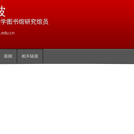
跳
波
转
到
大学图书馆研究馆员
页
edu.cn
面
的
主
新闻
相关链接
要
内
容
部
分