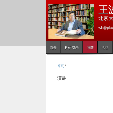
王
北京
wb@pku.
简介
科研成果
演讲
活动
首页
/
演讲