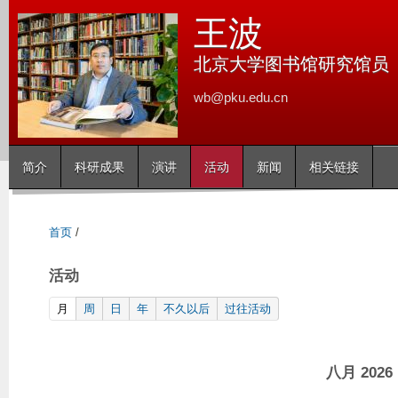
跳
王波
转
到
北京大学图书馆研究馆员
页
wb@pku.edu.cn
面
的
主
简介
科研成果
演讲
活动
新闻
相关链接
要
内
容
首页
/
部
分
活动
(active tab)
月
周
日
年
不久以后
过往活动
八月 2026