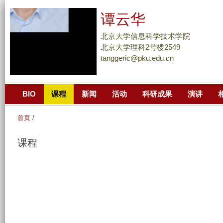
跳
谭云华
转
到
北京大学信息科学技术学院
页
北京大学理科2号楼2549
tanggeric@pku.edu.cn
面
的
主
BIO
课程
新闻
活动
科研成果
演讲
要
内
首页
/
容
部
课程
分