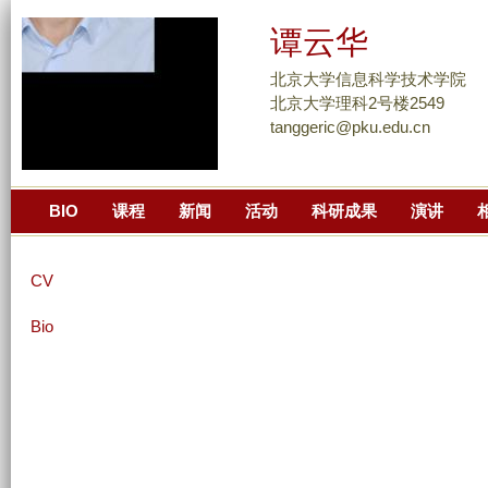
跳
谭云华
转
到
北京大学信息科学技术学院
页
北京大学理科2号楼2549
tanggeric@pku.edu.cn
面
的
主
BIO
课程
新闻
活动
科研成果
演讲
要
内
容
CV
部
分
Bio