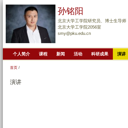
跳
孙铭阳
转
到
北京大学工学院研究员、博士生导师
页
北京大学工学院2056室
smy@pku.edu.cn
面
的
主
个人简介
课程
新闻
活动
科研成果
演讲
要
内
首页
/
容
部
演讲
分