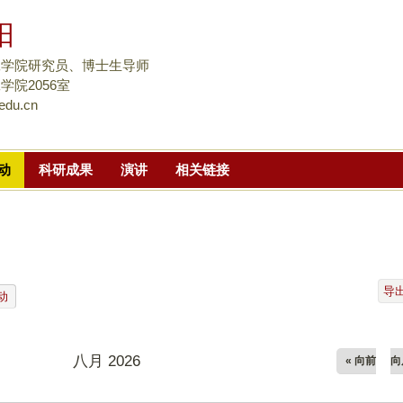
跳
阳
转
到
工学院研究员、博士生导师
页
学院2056室
edu.cn
面
的
主
动
科研成果
演讲
相关链接
要
内
容
部
分
导
动
八月 2026
« 向前
向