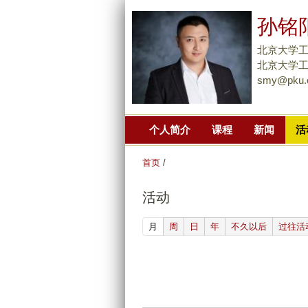
孙铭
北京大学
北京大学工
smy@pku.
个人简介
课程
新闻
活
首页
/
活动
(active tab)
月
周
日
年
不久以后
过往活