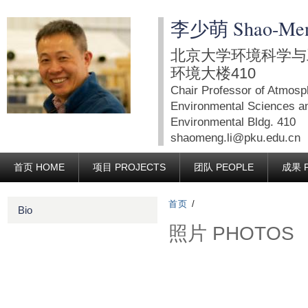
跳
李少萌 Shao-Men
转
到
北京大学环境科学与
页
环境大楼410
面
Chair Professor of Atmosp
Environmental Sciences an
的
Environmental Bldg. 410
主
shaomeng.li@pku.edu.cn
要
内
首页 HOME
项目 PROJECTS
团队 PEOPLE
成果 P
容
部
首页
/
Bio
分
照片 PHOTOS