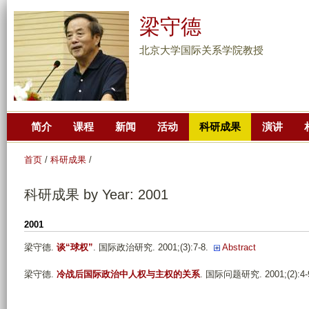
跳
梁守德
转
到
北京大学国际关系学院教授
页
面
的
主
简介
课程
新闻
活动
科研成果
演讲
要
内
首页
/
科研成果
/
容
部
科研成果 by Year: 2001
分
2001
梁守德
.
谈“球权”
. 国际政治研究. 2001;(3):7-8.
Abstract
梁守德
.
冷战后国际政治中人权与主权的关系
. 国际问题研究. 2001;(2):4-