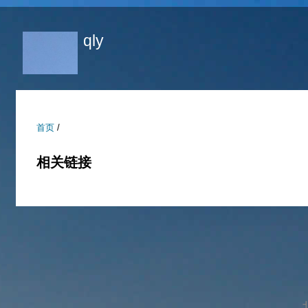
跳
转
qly
到
页
面
的
主
首页
/
要
内
相关链接
容
部
分