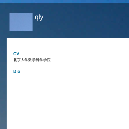
跳
转
qly
到
页
面
的
主
CV
要
北京大学数学科学学院
内
Bio
容
部
分