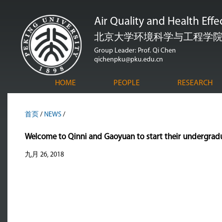
跳
Air Quality and Health Eff
转
到
北京大学环境科学与工程学
页
Group Leader: Prof. Qi Chen
qichenpku@pku.edu.cn
面
的
HOME
PEOPLE
RESEARCH
主
要
首页
/
NEWS
/
内
容
Welcome to Qinni and Gaoyuan to start their undergradu
部
九月 26, 2018
分