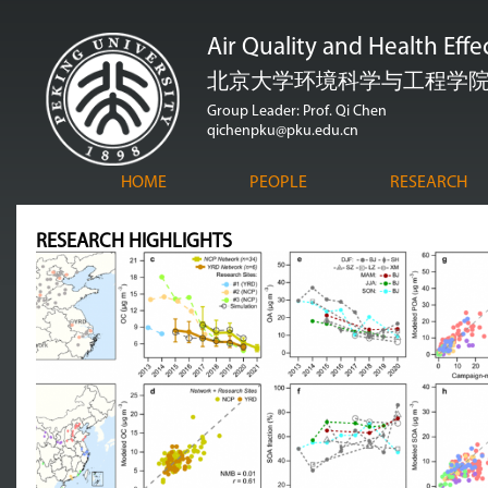
跳
Air Quality and Health Eff
转
到
北京大学环境科学与工程学
页
Group Leader: Prof. Qi Chen
qichenpku@pku.edu.cn
面
的
HOME
PEOPLE
RESEARCH
主
要
RESEARCH HIGHLIGHTS
内
容
部
分
...