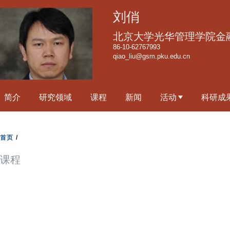
跳
刘俏
转
到
北京大学光华管理学院金
页
86-10-62767993
qiao_liu@gsm.pku.edu.cn
面
的
主
简介
研究领域
课程
新闻
活动
科研成
要
内
容
首页
/
部
分
课程