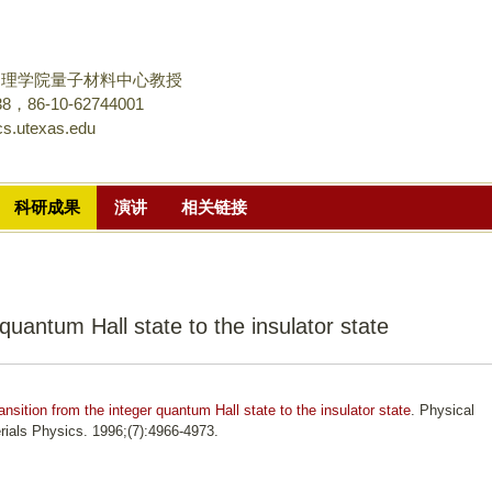
跳
转
到
物理学院量子材料中心教授
页
，86-10-62744001
s.utexas.edu
面
的
主
科研成果
演讲
相关链接
要
内
容
部
 quantum Hall state to the insulator state
分
ansition from the integer quantum Hall state to the insulator state
. Physical
ials Physics. 1996;(7):4966-4973.