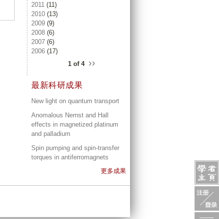
2011
(11)
2010
(13)
2009
(9)
2008
(6)
2007
(6)
2006
(17)
››
1 of 4
最新科研成果
New light on quantum transport
Anomalous Nernst and Hall
effects in magnetized platinum
and palladium
Spin pumping and spin-transfer
torques in antiferromagnets
更多成果