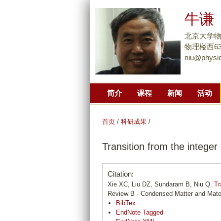
牛谦
北京大学
物理楼西638
niu@physic
简介
课程
新闻
活动
首页
/
科研成果
/
Transition from the integer
Citation:
Xie XC, Liu DZ, Sundaram B, Niu Q.
Tr
Review B - Condensed Matter and Mater
BibTex
EndNote Tagged