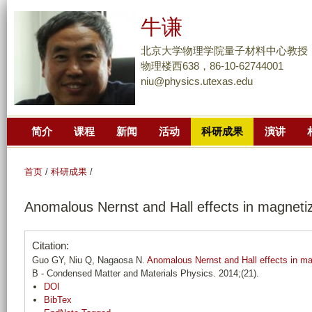
跳
牛谦
转
到
北京大学物理学院量子材料中心教授
页
物理楼西638，86-10-62744001
niu@physics.utexas.edu
面
的
主
简介
课程
新闻
活动
科研成果
演讲
要
内
容
首页
/
科研成果
/
部
Anomalous Nernst and Hall effects in magneti
分
Citation:
Guo GY, Niu Q, Nagaosa N.
Anomalous Nernst and Hall effects in ma
B - Condensed Matter and Materials Physics. 2014;(21).
DOI
BibTex