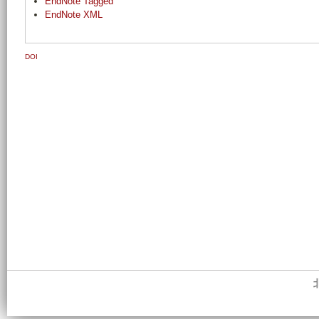
EndNote Tagged
EndNote XML
DOI