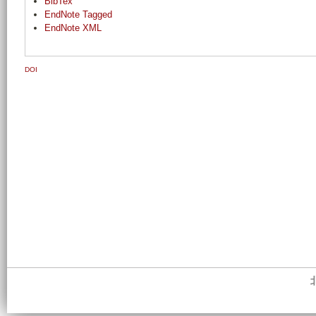
BibTex
EndNote Tagged
EndNote XML
DOI