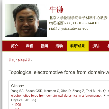
跳
牛谦
转
到
北京大学物理学院量子材料中心教授
页
物理楼西638，86-10-62744001
niu@physics.utexas.edu
面
的
主
简介
课程
新闻
活动
科研成果
演讲
要
内
容
首页
/
科研成果
/
部
Topological electromotive force from domain-w
分
Citation:
Yang SA, Beach GSD, Knutson C, Xiao D, Zhang Z, Tsoi M, Niu Q, 
electromotive force from domain-wall dynamics in a ferromagnet
. Phy
Physics. 2010;(5).
DOI