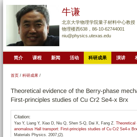
跳
牛谦
转
到
北京大学物理学院量子材料中心教授
页
物理楼西638，86-10-62744001
niu@physics.utexas.edu
面
的
主
简介
课程
新闻
活动
科研成果
演讲
要
内
容
首页
/
科研成果
/
部
Theoretical evidence of the Berry-phase mech
分
First-principles studies of Cu Cr2 Se4-x Brx
Citation:
Yao Y, Liang Y, Xiao D, Niu Q, Shen S-Q, Dai X, Fang Z.
Theoretical
anomalous Hall transport: First-principles studies of Cu Cr2 Se4-x Br
Materials Physics. 2007;(2).