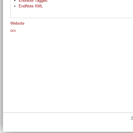
EndNote Tagged
EndNote XML
Website
DOI