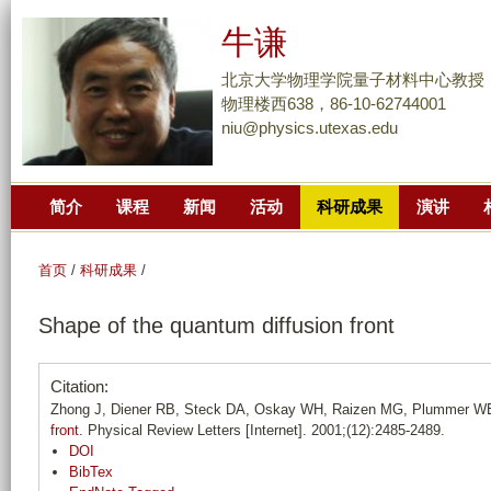
跳
牛谦
转
到
北京大学物理学院量子材料中心教授
页
物理楼西638，86-10-62744001
niu@physics.utexas.edu
面
的
主
简介
课程
新闻
活动
科研成果
演讲
要
内
容
首页
/
科研成果
/
部
Shape of the quantum diffusion front
分
Citation:
Zhong J, Diener RB, Steck DA, Oskay WH, Raizen MG, Plummer WE
front
. Physical Review Letters [Internet]. 2001;(12):2485-2489.
DOI
BibTex