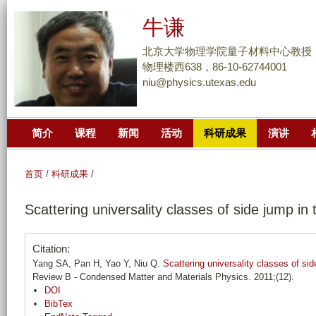
跳
牛谦
转
到
北京大学物理学院量子材料中心教授
页
物理楼西638，86-10-62744001
niu@physics.utexas.edu
面
的
主
简介
课程
新闻
活动
科研成果
演讲
要
内
容
首页
/
科研成果
/
部
Scattering universality classes of side jump in
分
Citation:
Yang SA, Pan H, Yao Y, Niu Q.
Scattering universality classes of si
Review B - Condensed Matter and Materials Physics. 2011;(12).
DOI
BibTex