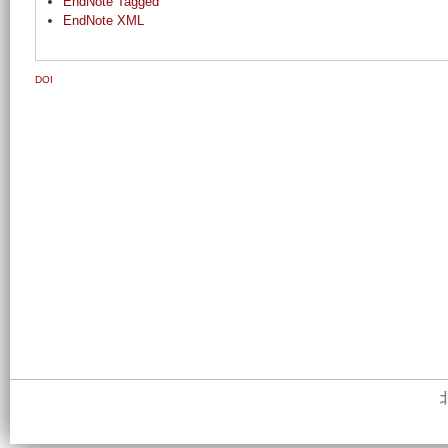
EndNote Tagged
EndNote XML
DOI