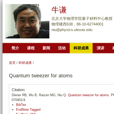
跳
牛谦
转
到
北京大学物理学院量子材料中心教授
页
物理楼西638，86-10-62744001
niu@physics.utexas.edu
面
的
主
简介
课程
新闻
活动
科研成果
演讲
要
内
容
首页
/
科研成果
/
部
Quantum tweezer for atoms
分
Citation:
Diener RB, Wu B, Raizen MG, Niu Q.
Quantum tweezer for atoms
. P
070401/4.
BibTex
EndNote Tagged