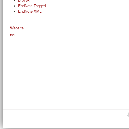
BibTex
EndNote Tagged
EndNote XML
Website
DOI