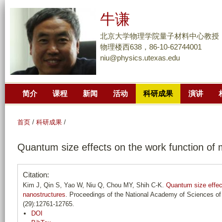
跳
牛谦
转
到
北京大学物理学院量子材料中心教授
页
物理楼西638，86-10-62744001
niu@physics.utexas.edu
面
的
主
简介
课程
新闻
活动
科研成果
演讲
要
内
容
首页
/
科研成果
/
部
Quantum size effects on the work function of m
分
Citation:
Kim J, Qin S, Yao W, Niu Q, Chou MY, Shih C-K.
Quantum size effect
nanostructures
. Proceedings of the National Academy of Sciences of 
(29):12761-12765.
DOI