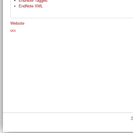
EndNote Tagged
EndNote XML
Website
DOI