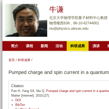
跳
牛谦
转
到
北京大学物理学院量子材料中心教授
页
物理楼西638，86-10-62744001
niu@physics.utexas.edu
面
的
主
简介
课程
新闻
活动
科研成果
演讲
要
内
容
首页
/
科研成果
/
部
Pumped charge and spin current in a quantum
分
Citation:
Pan H, Yang SA, Niu Q.
Pumped charge and spin current in a quant
Matter [Internet]. 2010;(27).
DOI
BibTex