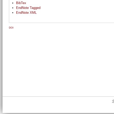
BibTex
EndNote Tagged
EndNote XML
DOI