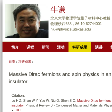
跳
牛谦
转
到
北京大学物理学院量子材料中心教授
页
物理楼西638，86-10-62744001
niu@physics.utexas.edu
面
的
主
简介
课程
新闻
活动
科研成果
演讲
要
内
容
首页
/
科研成果
/
部
Massive Dirac fermions and spin physics in an u
分
insulator
Citation:
Lu H-Z, Shan W-Y, Yao W, Niu Q, Shen S-Q.
Massive Dirac fermions a
insulator
. Physical Review B - Condensed Matter and Materials Physi
DOI