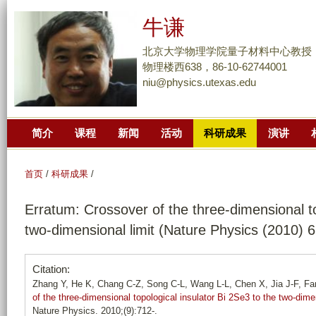
跳
牛谦
转
到
北京大学物理学院量子材料中心教授
页
物理楼西638，86-10-62744001
niu@physics.utexas.edu
面
的
主
简介
课程
新闻
活动
科研成果
演讲
要
内
容
首页
/
科研成果
/
部
Erratum: Crossover of the three-dimensional to
分
two-dimensional limit (Nature Physics (2010) 
Citation:
Zhang Y, He K, Chang C-Z, Song C-L, Wang L-L, Chen X, Jia J-F, Fan
of the three-dimensional topological insulator Bi 2Se3 to the two-dime
Nature Physics. 2010;(9):712-.