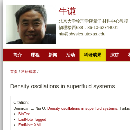
跳
牛谦
转
到
北京大学物理学院量子材料中心教授
页
物理楼西638，86-10-62744001
niu@physics.utexas.edu
面
的
主
简介
课程
新闻
活动
科研成果
演讲
要
内
容
首页
/
科研成果
/
部
Density oscillations in superfluid systems
分
Citation:
Demircan E, Niu Q.
Density oscillations in superfluid systems
. Turki
BibTex
EndNote Tagged
EndNote XML