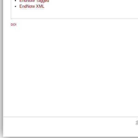
EndNote Tagged
EndNote XML
DOI