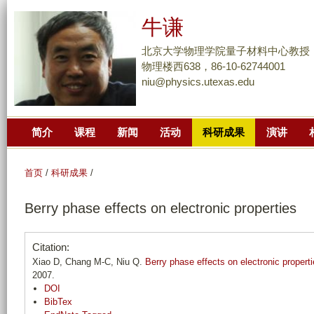
跳
牛谦
转
到
北京大学物理学院量子材料中心教授
页
物理楼西638，86-10-62744001
niu@physics.utexas.edu
面
的
主
简介
课程
新闻
活动
科研成果
演讲
要
内
容
首页
/
科研成果
/
部
Berry phase effects on electronic properties
分
Citation:
Xiao D, Chang M-C, Niu Q.
Berry phase effects on electronic propert
2007.
DOI
BibTex