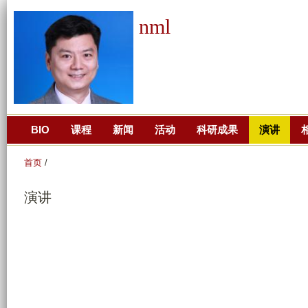
跳
nml
转
到
页
面
的
主
BIO
课程
新闻
活动
科研成果
演讲
要
内
首页
/
容
部
演讲
分