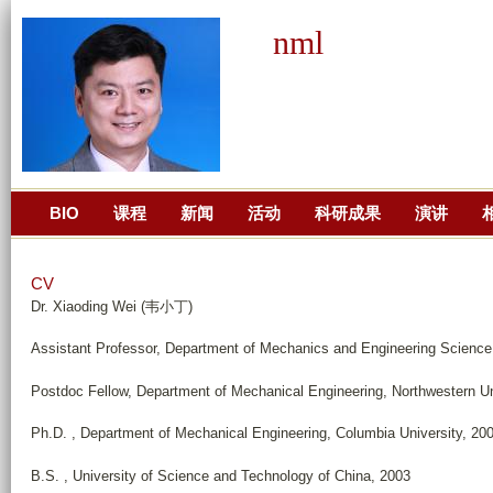
跳
nml
转
到
页
面
的
主
BIO
课程
新闻
活动
科研成果
演讲
要
内
容
CV
部
Dr. Xiaoding Wei (韦小丁)
分
Assistant Professor, Department of Mechanics and Engineering Science,
Postdoc Fellow, Department of Mechanical Engineering, Northwestern Un
Ph.D. , Department of Mechanical Engineering, Columbia University, 20
B.S. , University of Science and Technology of China, 2003