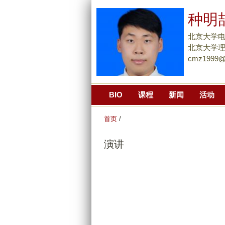
种明喆 
北京大学电
北京大学理
cmz1999@a
BIO
课程
新闻
活动
首页
/
演讲