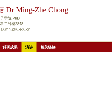
跳
Dr Ming-Zhe Chong
转
到
子学院 PhD
页
科二号楼2848
lumni.pku.edu.cn
面
的
主
科研成果
演讲
相关链接
要
内
容
部
分