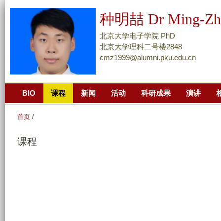
跳
种明喆 Dr Ming-Zh
转
到
北京大学电子学院 PhD
页
北京大学理科二号楼2848
cmz1999@alumni.pku.edu.cn
面
的
主
BIO
课程
新闻
活动
科研成果
演讲
要
内
首页
/
容
部
课程
分