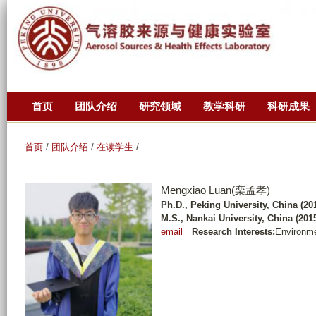
跳
转
到
页
面
的
首页
团队介绍
研究领域
教学科研
科研成果
主
要
首页
/
团队介绍
/
在读学生
/
内
容
Mengxiao Luan(栾孟孝)
部
Ph.D., Peking University, China (201
分
M.S., Nankai University, China (201
email
Research Interests:
Environme