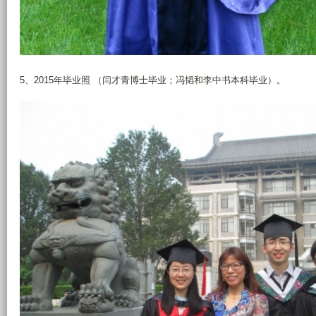
5、2015年毕业照 （闫才青博士毕业；冯韬和李中书本科毕业）。