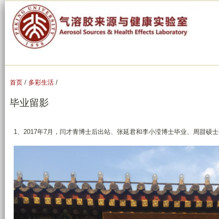
跳
转
到
页
面
的
主
首页
/
多彩生活
/
要
毕业留影
内
容
1、2017年7月，闫才青博士后出站、张延君和李小滢博士毕业、周甜硕
部
分